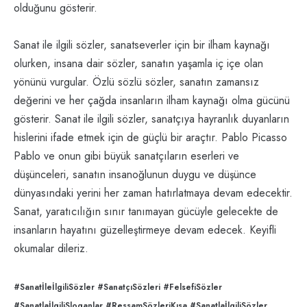
olduğunu gösterir.
Sanat ile ilgili sözler, sanatseverler için bir ilham kaynağı
olurken, insana dair sözler, sanatın yaşamla iç içe olan
yönünü vurgular. Özlü sözlü sözler, sanatın zamansız
değerini ve her çağda insanların ilham kaynağı olma gücünü
gösterir. Sanat ile ilgili sözler, sanatçıya hayranlık duyanların
hislerini ifade etmek için de güçlü bir araçtır. Pablo Picasso
Pablo ve onun gibi büyük sanatçıların eserleri ve
düşünceleri, sanatın insanoğlunun duygu ve düşünce
dünyasındaki yerini her zaman hatırlatmaya devam edecektir.
Sanat, yaratıcılığın sınır tanımayan gücüyle gelecekte de
insanların hayatını güzelleştirmeye devam edecek. Keyifli
okumalar dileriz.
#SanatİleİlgiliSözler #SanatçıSözleri #FelsefiSözler
#SanatlaİlgiliSloganlar #RessamSözleriKısa #SanatlaİlgiliSözler