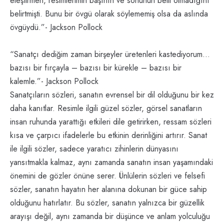
eleştirmen, resimlerimin başının ve sonunun belli olmadığını
belirtmişti. Bunu bir övgü olarak söylememiş olsa da aslında
övgüydü.”- Jackson Pollock
“Sanatçı dediğim zaman birşeyler üretenleri kastediyorum…
bazısı bir fırçayla – bazısı bir kürekle – bazısı bir
kalemle.”- Jackson Pollock
Sanatçıların sözleri, sanatın evrensel bir dil olduğunu bir kez
daha kanıtlar. Resimle ilgili güzel sözler, görsel sanatların
insan ruhunda yarattığı etkileri dile getirirken, ressam sözleri
kısa ve çarpıcı ifadelerle bu etkinin derinliğini artırır. Sanat
ile ilgili sözler, sadece yaratıcı zihinlerin dünyasını
yansıtmakla kalmaz, aynı zamanda sanatın insan yaşamındaki
önemini de gözler önüne serer. Ünlülerin sözleri ve felsefi
sözler, sanatın hayatın her alanına dokunan bir güce sahip
olduğunu hatırlatır. Bu sözler, sanatın yalnızca bir güzellik
arayışı değil, aynı zamanda bir düşünce ve anlam yolculuğu