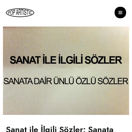
İçeriğe
Yazı
Mai
atla
dolaşımı
Me
Sanat ile İlgili Sözler: Sanata