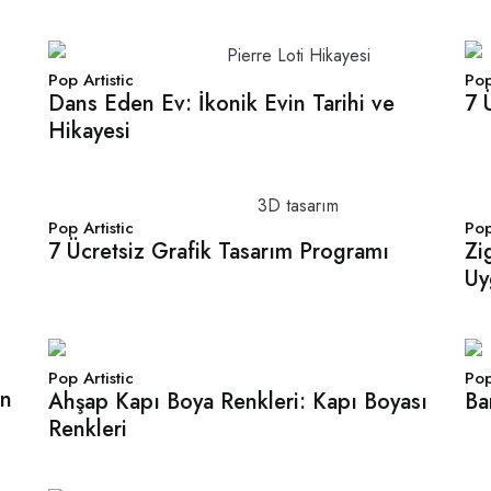
Pop Artistic
Pop
i
Dans Eden Ev: İkonik Evin Tarihi ve
7 
Hikayesi
Pop Artistic
Pop
7 Ücretsiz Grafik Tasarım Programı
Zi
ı
Uy
Pop Artistic
Pop
in
Ahşap Kapı Boya Renkleri: Kapı Boyası
Ba
Renkleri