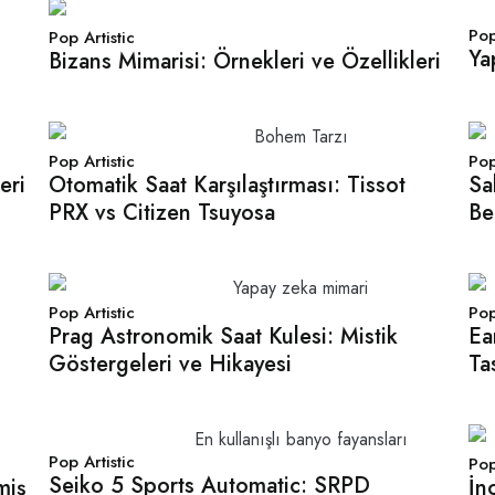
Pop
Pop Artistic
Ya
Bizans Mimarisi: Örnekleri ve Özellikleri
Pop Artistic
Pop
eri
Otomatik Saat Karşılaştırması: Tissot
Sa
PRX vs Citizen Tsuyosa
Be
Pop Artistic
Pop
Prag Astronomik Saat Kulesi: Mistik
Ea
Göstergeleri ve Hikayesi
Ta
Pop Artistic
Pop
Seiko 5 Sports Automatic: SRPD
miş
İn