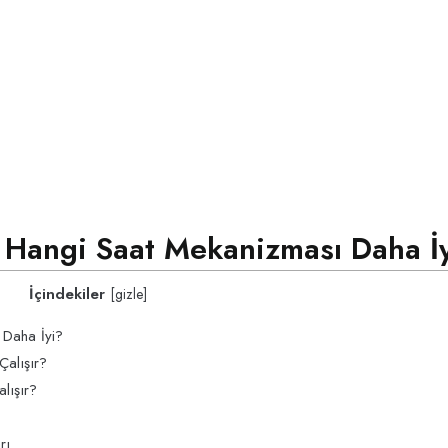
 Hangi Saat Mekanizması Daha İ
İçindekiler
[
gizle
]
 Daha İyi?
alışır?
lışır?
rı