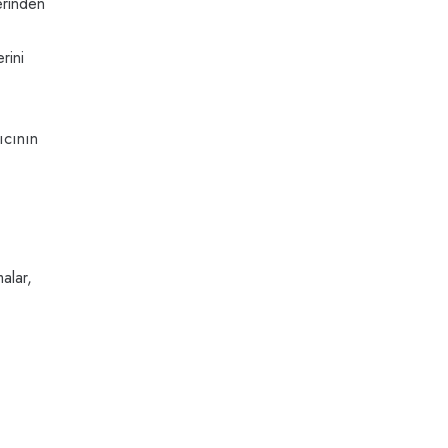
erinden
rini
nıcının
malar,