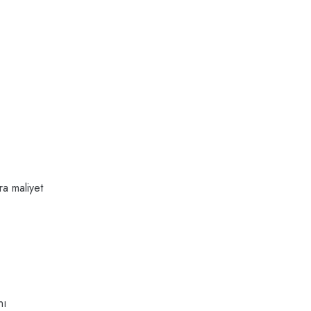
ra maliyet
nı