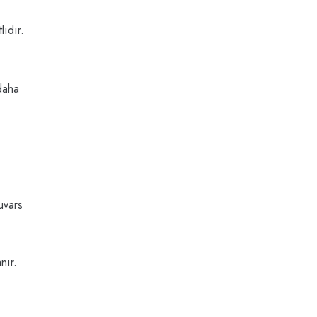
lıdır.
 daha
kuvars
nır.