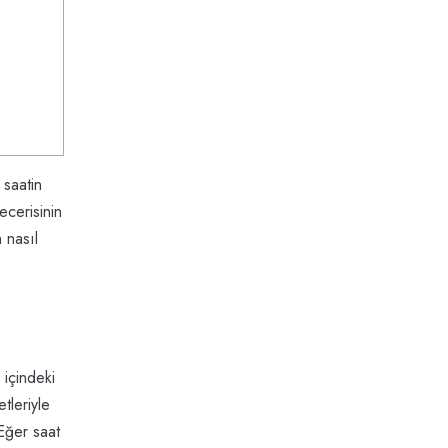
 saatin
ecerisinin
 nasıl
 içindeki
tleriyle
 Eğer saat