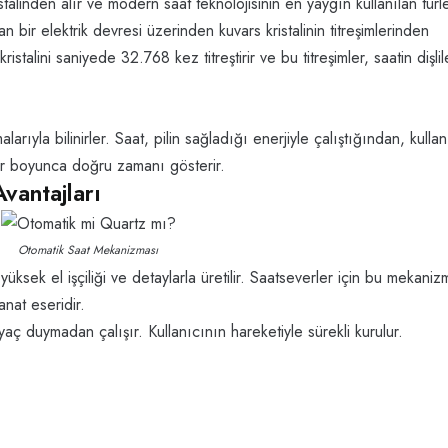
talinden alır ve modern saat teknolojisinin en yaygın kullanılan türl
n bir elektrik devresi üzerinden kuvars kristalinin titreşimlerinden
istalini saniyede 32.768 kez titreştirir ve bu titreşimler, saatin dişlile
rıyla bilinirler. Saat, pilin sağladığı enerjiyle çalıştığından, kulla
ler boyunca doğru zamanı gösterir.
vantajları
Otomatik Saat Mekanizması
yüksek el işçiliği ve detaylarla üretilir. Saatseverler için bu mekaniz
nat eseridir.
yaç duymadan çalışır. Kullanıcının hareketiyle sürekli kurulur.