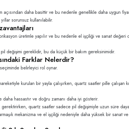
 açısından daha basittir ve bu nedenle genellikle daha uygun fiyat
llar sorunsuz kullanılabilir.
avantajları
brikasyon üretimle yapılır ve bu nedenle el işçiliği ve sanat değeri
la pil değişimi gereklidir, bu da küçük bir bakım gereksinimidir.
ındaki Farklar Nelerdir?
seçiminde belirleyici rol oynar.
areketiyle kurulan bir yayla çalışırken, quartz saatler pille çalışan 
e daha hassastır ve doğru zamanı daha iyi gösterir.
 gerektirirken, quartz saatler sadece pil değişimiyle uzun süre daya
karmaşık mekanizma ve el işçiliği nedeniyle daha yüksek bir sanat ve