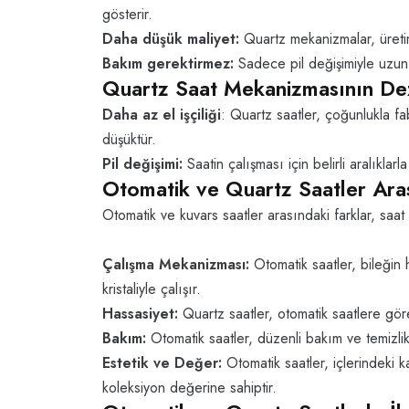
gösterir.
Daha düşük maliyet:
Quartz mekanizmalar, üretim
Bakım gerektirmez:
Sadece pil değişimiyle uzun yı
Quartz Saat Mekanizmasının Dez
Daha az el işçiliği
: Quartz saatler, çoğunlukla fa
düşüktür.
Pil değişimi:
Saatin çalışması için belirli aralıklar
Otomatik ve Quartz Saatler Aras
Otomatik ve kuvars saatler arasındaki farklar, saat 
Çalışma Mekanizması:
Otomatik saatler, bileğin h
kristaliyle çalışır.
Hassasiyet:
Quartz saatler, otomatik saatlere gör
Bakım:
Otomatik saatler, düzenli bakım ve temizlik
Estetik ve Değer:
Otomatik saatler, içlerindeki 
koleksiyon değerine sahiptir.