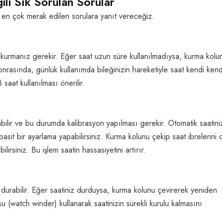
ili Sık Sorulan Sorular
ili en çok merak edilen sorulara yanıt vereceğiz.
zi kurmanız gerekir. Eğer saat uzun süre kullanılmadıysa, kurma kolu
Sonrasında, günlük kullanımda bileğinizin hareketiyle saat kendi ken
aat kullanılması önerilir.
ilir ve bu durumda kalibrasyon yapılması gerekir. Otomatik saatini
basit bir ayarlama yapabilirsiniz. Kurma kolunu çekip saat ibrelerini
lirsiniz. Bu işlem saatin hassasiyetini artırır.
 durabilir. Eğer saatiniz durduysa, kurma kolunu çevirerek yeniden
tusu (watch winder) kullanarak saatinizin sürekli kurulu kalmasını