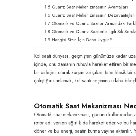
1.5
Quartz Saat Mekanizmasının Avantajları
1.6
Quartz Saat Mekanizmasının Dezavantajları
1.7
Otomatik ve Quartz Saatler Arasındaki Farkl
1.8
Otomatik ve Quartz Saatlerle İlgili Sık Sorul
1.9
Hangisi Sizin İçin Daha Uygun?
Kol saati dünyası, geçmişten günümüze kadar uzanan
içinde, onu zamanın ruhuyla hareket ettiren bir m
bir birleşimi olarak karşımıza çıkar. İster klasik b
çalıştığını anlamak, kol saati seçiminizi daha bilinç
Otomatik Saat Mekanizması Nedi
Otomatik saat mekanizması, gücünü kullanıcıdan ala
rotor adı verilen ağırlık da hareket eder ve bu hare
döner ve bu enerji, saatin kurma yayına aktarılır. Y