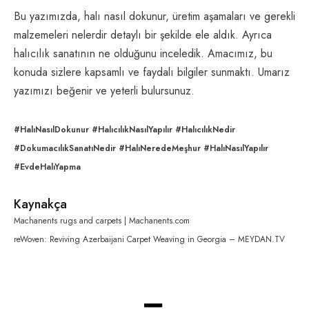
Bu yazımızda, halı nasıl dokunur, üretim aşamaları ve gerekli
malzemeleri nelerdir detaylı bir şekilde ele aldık. Ayrıca
halıcılık sanatının ne olduğunu inceledik. Amacımız, bu
konuda sizlere kapsamlı ve faydalı bilgiler sunmaktı. Umarız
yazımızı beğenir ve yeterli bulursunuz.
#HalıNasılDokunur #HalıcılıkNasılYapılır #HalıcılıkNedir
#DokumacılıkSanatıNedir #HalıNeredeMeşhur #HalıNasılYapılır
#EvdeHalıYapma
Kaynakça
Machanents rugs and carpets | Machanents.com
reWoven: Reviving Azerbaijani Carpet Weaving in Georgia – MEYDAN.TV