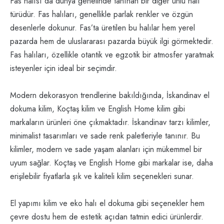
Fas halısı da dünya genelinde tanınan bir diğer ünlü halı
türüdür. Fas halıları, genellikle parlak renkler ve özgün
desenlerle dokunur. Fas’ta üretilen bu halılar hem yerel
pazarda hem de uluslararası pazarda büyük ilgi görmektedir.
Fas halıları, özellikle otantik ve egzotik bir atmosfer yaratmak
isteyenler için ideal bir seçimdir.
Modern dekorasyon trendlerine bakıldığında, İskandinav el
dokuma kilim, Koçtaş kilim ve English Home kilim gibi
markaların ürünleri öne çıkmaktadır. İskandinav tarzı kilimler,
minimalist tasarımları ve sade renk paletleriyle tanınır. Bu
kilimler, modern ve sade yaşam alanları için mükemmel bir
uyum sağlar. Koçtaş ve English Home gibi markalar ise, daha
erişilebilir fiyatlarla şık ve kaliteli kilim seçenekleri sunar.
El yapımı kilim ve eko halı el dokuma gibi seçenekler hem
çevre dostu hem de estetik açıdan tatmin edici ürünlerdir.