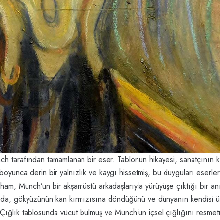
 tarafından tamamlanan bir eser. Tablonun hikayesi, sanatçının ki
boyunca derin bir yalnızlık ve kaygı hissetmiş, bu duyguları eserler
lham, Munch’un bir akşamüstü arkadaşlarıyla yürüyüşe çıktığı bir a
ğında, gökyüzünün kan kırmızısına döndüğünü ve dünyanın kendisi ü
t, Çığlık tablosunda vücut bulmuş ve Munch’un içsel çığlığını resmetm