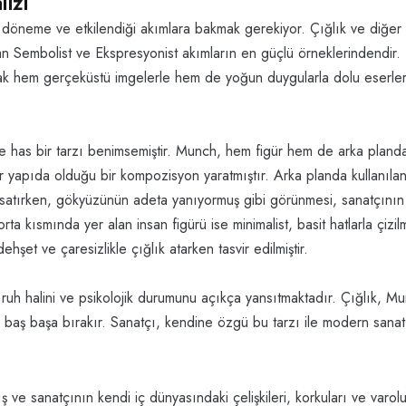
izi
döneme ve etkilendiği akımlara bakmak gerekiyor. Çığlık ve diğer t
 olan Sembolist ve Ekspresyonist akımların en güçlü örneklerindendir.
arak hem gerçeküstü imgelerle hem de yoğun duygularla dolu eserler
e has bir tarzı benimsemiştir. Munch, hem figür hem de arka pland
ir yapıda olduğu bir kompozisyon yaratmıştır. Arka planda kullanılan
ımsatırken, gökyüzünün adeta yanıyormuş gibi görünmesi, sanatçının 
a kısmında yer alan insan figürü ise minimalist, basit hatlarla çizilm
ehşet ve çaresizlikle çığlık atarken tasvir edilmiştir.
ruh halini ve psikolojik durumunu açıkça yansıtmaktadır. Çığlık, M
ciyi baş başa bırakır. Sanatçı, kendine özgü bu tarzı ile modern sanat
ve sanatçının kendi iç dünyasındaki çelişkileri, korkuları ve varolu