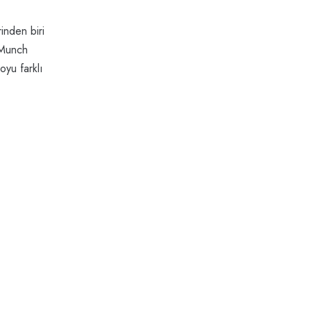
inden biri
 Munch
oyu farklı