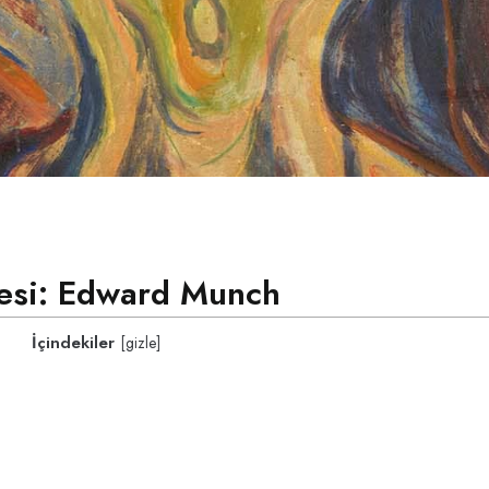
yesi: Edward Munch
İçindekiler
[
gizle
]