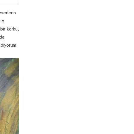
serlerin
tın
bir korku,
nda
ediyorum.