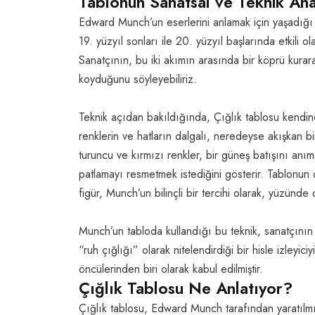
Tablonun Sanatsal ve Teknik Anal
Edward Munch’un eserlerini anlamak için yaşadığı 
19. yüzyıl sonları ile 20. yüzyıl başlarında etkili
Sanatçının, bu iki akımın arasında bir köprü kur
koyduğunu söyleyebiliriz.
Teknik açıdan bakıldığında, Çığlık tablosu kendin
renklerin ve hatların dalgalı, neredeyse akışkan b
turuncu ve kırmızı renkler, bir güneş batışını an
patlamayı resmetmek istediğini gösterir. Tablonun ort
figür, Munch’un bilinçli bir tercihi olarak, yüzünde d
Munch’un tabloda kullandığı bu teknik, sanatçının 
“ruh çığlığı” olarak nitelendirdiği bir hisle izleyi
öncülerinden biri olarak kabul edilmiştir.
Çığlık Tablosu Ne Anlatıyor?
Çığlık tablosu, Edward Munch tarafından yaratılmış 