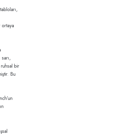
abloları,
 ortaya
a
 sarı,
ruhsal bir
iştir. Bu
unch’un
ın
şsal